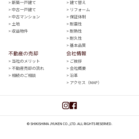
新築一戸建て
建て替え
メールやDMなどで行う場合。
中古一戸建て
リフォーム
お申し込み頂いた物件やお問い合わせ内容の管理を行う
中古マンション
保証体制
場合。
土地
耐震性
個人情報保護の方法
収益物件
耐熱性
当社は本サイトをご利用されたお客様のプライバシーを守
耐久性
るために、お名前、住所その他個人を特定できる情報、お
基本品質
よびお取り引きの内容について、暗号化など必要な措置を
不動産の売却
会社情報
行い情報の保護に努めています。
当社のメリット
ご挨拶
個人情報が保護される範囲
不動産売却の流れ
会社概要
本サイトにリンクしている他のサイトが独自に取得した個
相続のご相談
沿革
人情報の利用によって生じたあらゆる損害に関して、当社
アクセス（MAP）
は一切の責任を負いません。
個人情報の提示・開示
お客様からいただいた個人情報は、次の場合を除き、第三
者に提供または開示することはありません。
システムの維持・管理に関して守秘義務を課した業務委
託先。
© SHIKISHIMA JYUKEN CO.,LTD. ALL RIGHTS RESERVED.
法令に基づき要請された場合。