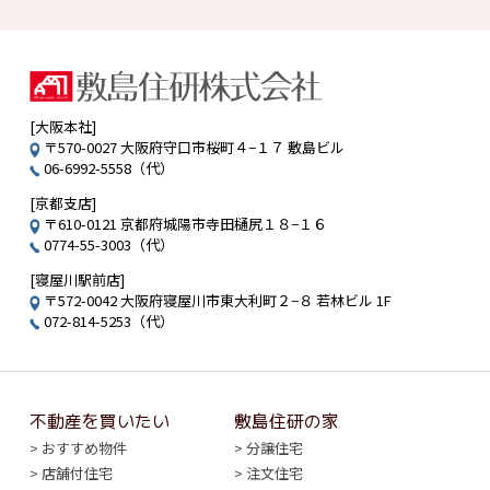
当社では、お客様の必要に即したサービスおよび情報を提
供させていただくため、お客様のお名前、住所、メールア
ドレス、電話番号といった、お客様の個人情報を収集させ
ていただいております。
また、それ以外の質問をさせていただく場合があります
が、これは必要最低限の項目を除いて、お客様自身の任意
[大阪本社]
でご選択、ご回答いただけるものです。
〒570-0027 大阪府守口市桜町４−１７ 敷島ビル
なお、当社が、お客様の事前の承諾なしに個人情報を改変
06-6992-5558（代）
することはありません。
[京都支店]
個人情報の提供の原則
〒610-0121 京都府城陽市寺田樋尻１８−１６
当社は、お客様の個人情報を、法律に基づき開示を求めら
0774-55-3003（代）
れる等の特段の事情がない限り、お客様の事前の承諾なし
[寝屋川駅前店]
に第三者に開示・提供をいたしません。
〒572-0042 大阪府寝屋川市東大利町２−８ 若林ビル 1F
072-814-5253（代）
個人情報の利用
お客様からいただいた個人情報は、本サイトにおいて次の
場合に限り利用し利用目的の範囲を超えて利用することは
ありません。
お客様からのお問い合わせに対応する場合。
不動産を買いたい
敷島住研の家
当社が何らかの理由でお客様にご連絡を取る必要が生じ
おすすめ物件
分譲住宅
た場合。
店舗付住宅
注文住宅
お客様にとって有用と思われるサービスや情報の提供を