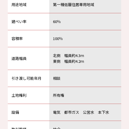
用途地域
第一種低層住居専用地域
建ぺい率
60％
容積率
100％
北側 幅員約4.3ｍ
道路幅員
東側 幅員約4.2ｍ
引き渡し可能年月
相談
土地権利
所有権
設備
電気 都市ガス 公営水 本下水