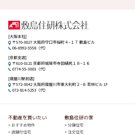
[大阪本社]
〒570-0027 大阪府守口市桜町４−１７ 敷島ビル
06-6992-5558（代）
[京都支店]
〒610-0121 京都府城陽市寺田樋尻１８−１６
0774-55-3003（代）
[寝屋川駅前店]
〒572-0042 大阪府寝屋川市東大利町２−８ 若林ビル 1F
072-814-5253（代）
不動産を買いたい
敷島住研の家
おすすめ物件
分譲住宅
店舗付住宅
注文住宅