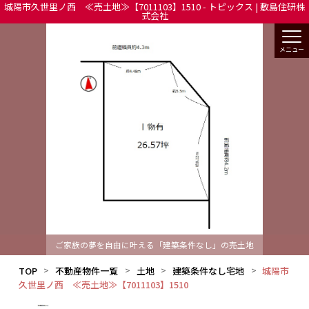
城陽市久世里ノ西 ≪売土地≫【7011103】1510 - トピックス | 敷島住研株
式会社
ご家族の夢を自由に叶える「建築条件なし」の売土地
TOP
不動産物件一覧
土地
建築条件なし宅地
城陽市
久世里ノ西 ≪売土地≫【7011103】1510