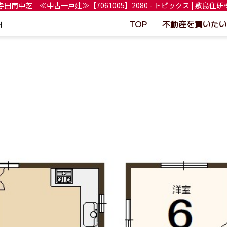
田南中芝 ≪中古一戸建≫【7061005】2080 - トピックス | 敷島住
TOP
不動産を買いたい
日