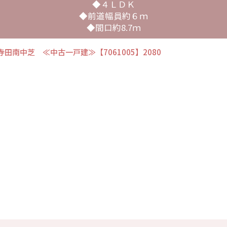
◆４ＬＤＫ
◆前道幅員約６ｍ
◆間口約8.7ｍ
田南中芝 ≪中古一戸建≫【7061005】2080