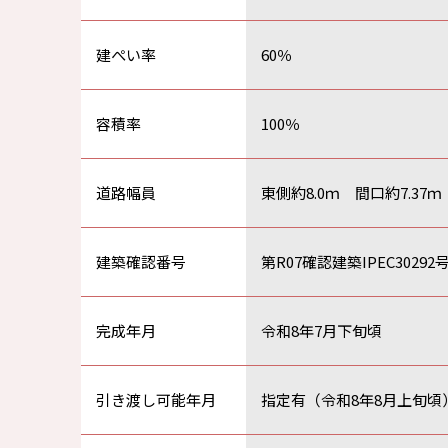
建ぺい率
60％
容積率
100％
道路幅員
東側約8.0ｍ 間口約7.37ｍ
建築確認番号
第R07確認建築IPEC30292
完成年月
令和8年7月下旬頃
引き渡し可能年月
指定有（令和8年8月上旬頃