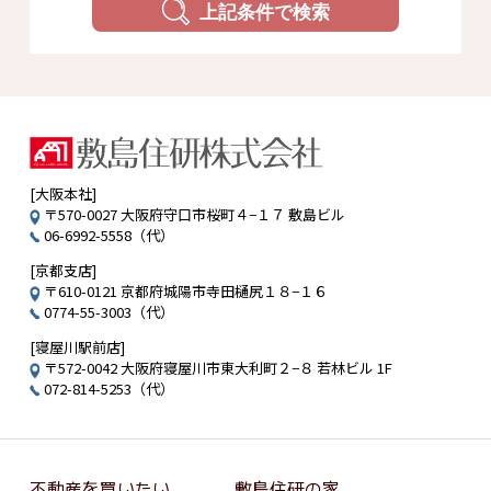
上記条件で検索
[大阪本社]
〒570-0027 大阪府守口市桜町４−１７ 敷島ビル
06-6992-5558（代）
[京都支店]
〒610-0121 京都府城陽市寺田樋尻１８−１６
0774-55-3003（代）
[寝屋川駅前店]
〒572-0042 大阪府寝屋川市東大利町２−８ 若林ビル 1F
072-814-5253（代）
不動産を買いたい
敷島住研の家