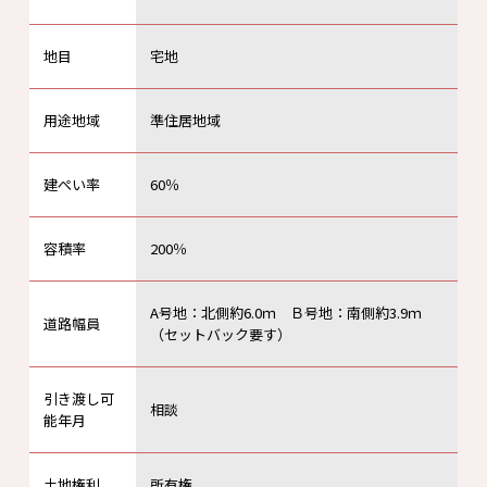
地目
宅地
用途地域
準住居地域
建ぺい率
60％
容積率
200％
A号地：北側約6.0ｍ Ｂ号地：南側約3.9ｍ
道路幅員
（セットバック要す）
引き渡し可
相談
能年月
土地権利
所有権