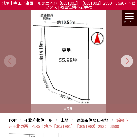
城陽市寺田北東西 ≪売土地≫【8051901】【8051902】2980 3680 - トピ
ックス | 敷島住研株式会社
A号地
TOP
不動産物件一覧
土地
建築条件なし宅地
城陽市
寺田北東西 ≪売土地≫【8051901】【8051902】2980 3680