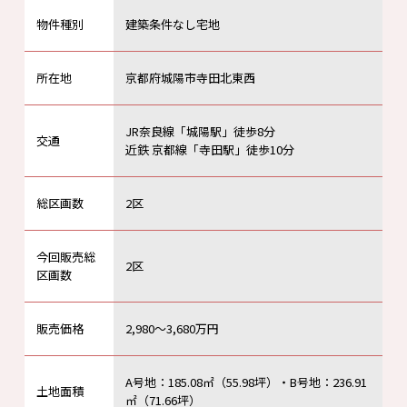
物件種別
建築条件なし宅地
所在地
京都府城陽市寺田北東西
JR奈良線「城陽駅」徒歩8分
交通
近鉄 京都線「寺田駅」徒歩10分
総区画数
2区
今回販売総
2区
区画数
販売価格
2,980～3,680万円
A号地：185.08㎡（55.98坪）・B号地：236.91
土地面積
㎡（71.66坪）