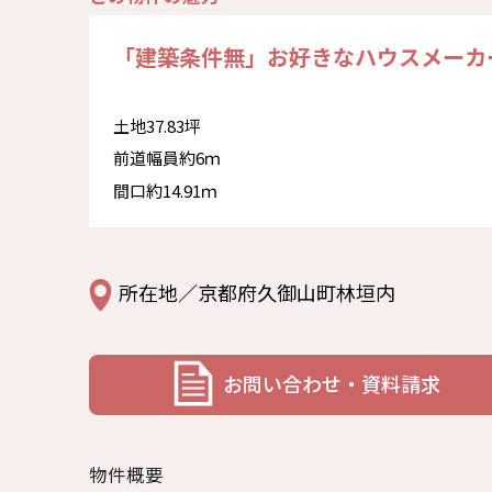
「建築条件無」お好きなハウスメーカ
土地37.83坪
前道幅員約6ｍ
間口約14.91ｍ
所在地／京都府久御山町林垣内
お問い合わせ・資料請求
物件概要