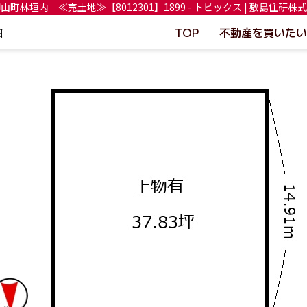
山町林垣内 ≪売土地≫【8012301】1899 - トピックス | 敷島住研株
TOP
不動産を買いたい
日